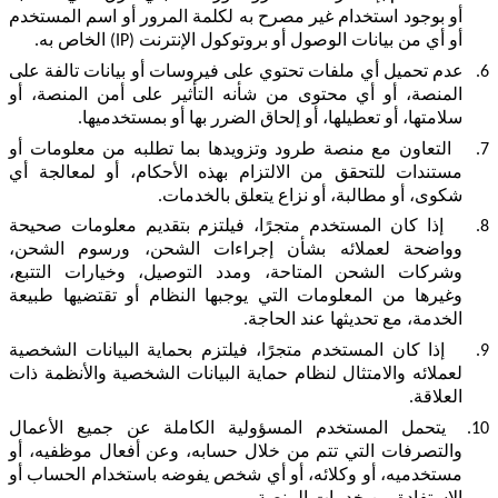
أو بوجود استخدام غير مصرح به لكلمة المرور أو اسم المستخدم
أو أي من بيانات الوصول أو بروتوكول الإنترنت (
IP
) الخاص به.
6.
عدم تحميل أي ملفات تحتوي على فيروسات أو بيانات تالفة على
المنصة، أو أي محتوى من شأنه التأثير على أمن المنصة، أو
سلامتها، أو تعطيلها، أو إلحاق الضرر بها أو بمستخدميها.
7.
التعاون مع منصة طرود وتزويدها بما تطلبه من معلومات أو
مستندات للتحقق من الالتزام بهذه الأحكام، أو لمعالجة أي
شكوى، أو مطالبة، أو نزاع يتعلق بالخدمات.
8.
إذا كان المستخدم متجرًا، فيلتزم بتقديم معلومات صحيحة
وواضحة لعملائه بشأن إجراءات الشحن، ورسوم الشحن،
وشركات الشحن المتاحة، ومدد التوصيل، وخيارات التتبع،
وغيرها من المعلومات التي يوجبها النظام أو تقتضيها طبيعة
الخدمة، مع تحديثها عند الحاجة.
9.
إذا كان المستخدم متجرًا، فيلتزم بحماية البيانات الشخصية
لعملائه والامتثال لنظام حماية البيانات الشخصية والأنظمة ذات
العلاقة.
10.
يتحمل المستخدم المسؤولية الكاملة عن جميع الأعمال
والتصرفات التي تتم من خلال حسابه، وعن أفعال موظفيه، أو
مستخدميه، أو وكلائه، أو أي شخص يفوضه باستخدام الحساب أو