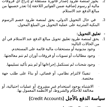
2.
يجوز لمنصة طرود إصدار فاتورة مستقلة أو إدراج أي فروقات
مالية أو رسوم إضافية ضمن الفواتير اللاحقة إذا تعذر خصمها من
مبالغ الدفع عند الاستلام.
3.
في حال التحويل الدولي، يحق لمنصة طرود خصم الرسوم
البنكية المترتبة على عملية التحويل من المبلغ المحول.
-
تعليق التحويل:
1.
يحق لمنصة طرود تعليق تحويل مبالغ الدفع عند الاستلام في أي
من الحالات التالية
:
·
وجود مديونية أو مستحقات مالية قائمة على المستخدم.
·
وجود مطالبات أو تسويات أو فروقات أوزان لم تتم معالجتها.
·
وجود شحنات لم تستكمل إجراءاتها أو لم يتم تأكيد تسليمها.
·
تنفيذًا لالتزام نظامي، أو قضائي، أو بناءً على طلب جهة
مختصة.
·
الاشتباه بوجود استخدام غير مشروع، أو عمليات احتيالية، أو
مخالفة للأحكام والشروط، أو الأنظمة المعمول بها
.
سياسة الدفع بالأجل (
Credit Accounts
)