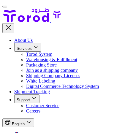
About Us
Services
Torod System
Warehousing & Fulfillment
Packaging Store
Join as a shipping company
Shipping Company Licenses
White Labeling
Digital Commerce Technology System
Shipment Tracking
Support
Customer Service
Careers
English