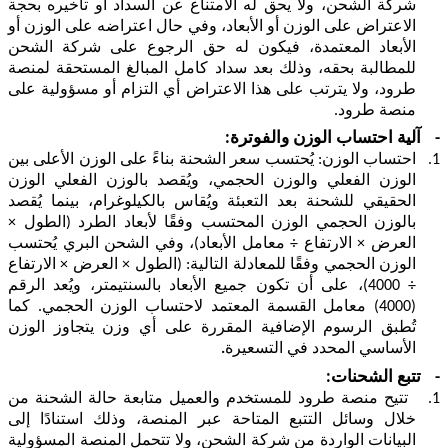
شركة الشحن، ولا يحق له الامتناع عن السداد أو تأخيره بحجة
الاعتراض على الوزن أو الأبعاد، وفي حال اعتراضه على الوزن أو
الأبعاد المعتمدة، فيكون له حق الرجوع على شركة الشحن
للمطالبة بحقه، وذلك بعد سداد كامل المبالغ المستحقة لمنصة
طرود، ولا يترتب على هذا الاعتراض أي التزام أو مسؤولية على
منصة طرود.
-
آلية احتساب الوزن والفوترة:
1.
احتساب الوزن: يُحتسب سعر الشحنة بناءً على الوزن الأعلى بين
الوزن الفعلي والوزن الحجمي، ويُقصد بالوزن الفعلي الوزن
الحقيقي للشحنة بعد التعبئة ويُقاس بالكيلوغرام، بينما يُقصد
بالوزن الحجمي الوزن المحتسب وفقًا لأبعاد الطرد (الطول ×
العرض × الارتفاع ÷ معامل الأبعاد)، وفي الشحن البري يُحتسب
الوزن الحجمي وفقًا للمعادلة التالية: (الطول × العرض × الارتفاع
÷ 4000)، على أن تكون جميع الأبعاد بالسنتيمتر، ويُعد الرقم
(4000) معامل القسمة المعتمد لاحتساب الوزن الحجمي. كما
تُطبق الرسوم الإضافية المقررة على أي وزن يتجاوز الوزن
الأساسي المحدد في التسعيرة
.
-
تتبع الشحنات:
1.
تتيح منصة طرود للمستخدم والعميل متابعة حالة الشحنة من
خلال وسائل التتبع المتاحة عبر المنصة، وذلك استنادًا إلى
البيانات الواردة من شركة الشحن، ولا تتحمل المنصة المسؤولية