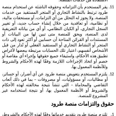
الاستفادة من خدمات المنصة.
11.
يقر المستخدم بأن التزاماته وحقوقه الناشئة عن استخدام منصة
طرود ترتبط بالنشاط التجاري أو المتجر المستفيد من خدمات
المنصة، ولا يجوز له التحلل من أي التزامات، أو مستحقات مالية،
أو نظامية، أو تعاقدية من خلال إنشاء حساب جديد، أو تغيير
السجل التجاري، أو الكيان النظامي، أو أي من بياناته التعريفية
لدى المنصة، ويحق للمنصة متى تبين لها من البيانات أو
المستندات أو القرائن المتاحة أن حسابين أو أكثر تعود إلى ذات
المتجر أو النشاط التجاري أو المستفيد الفعلي أو تُدار من قبل
الأشخاص أنفسهم، اعتبار تلك الحسابات مرتبطة ببعضها لأغراض
تطبيق هذه الأحكام، واستيفاء جميع حقوقها وإجراء أي مقاصة أو
خصم أو اتخاذ الإجراءات اللازمة وفقًا لهذه الأحكام والشروط
وللأنظمة المعمول بها.
12.
يلتزم المستخدم بتعويض منصة طرود عن أي أضرار، أو خسائر،
أو مطالبات، أو مسؤوليات، أو مصروفات – بما في ذلك أتعاب
التقاضي والمحاماة – التي تنشأ نتيجة مخالفته لهذه الأحكام
والشروط أو الأنظمة المعمول بها، أو نتيجة استخدامه غير
المشروع للمنصة.
حقوق والتزامات منصة طرود
1.
تلتزم منصة طرود بتقديم خدماتها وفقًا لهذه الأحكام والشروط،