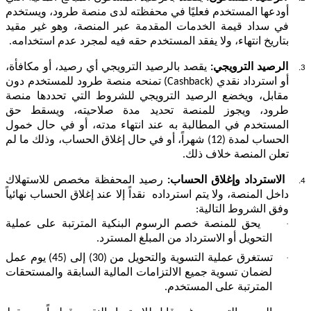
أودعها المستخدم فعليًا في محفظته لدى منصة طرود،
ويستخدم
في سداد قيمة الخدمات المقدمة عبر المنصة، وهو غير مقيد
بتاريخ انتهاء، ولا يفقد المستخدم حقه فيه لمجرد عدم استخدامه.
الرصيد الترويجي:
يقصد بالرصيد الترويجي أي رصيد، أو مكافأة،
3.
أو استرداد نقدي (
Cashback
) تمنحه منصة طرود للمستخدم دون
مقابل
،
ويخضع الرصيد الترويجي للشروط التي تحددها منصة
طرود، ويجوز للمنصة تحديد مدة صلاحيته، ويسقط حق
المستخدم في المطالبة به عند انتهاء مدته، أو في حال خمول
الحساب لمدة (12) شهراً، أو في حال إغلاق الحساب، وذلك ما لم
تعلن المنصة خلاف ذلك.
الاسترداد وإغلاق الحساب:
رصيد المحفظة مخصص للاستهلاك
4.
داخل المنصة، ولا يتم استرداده نقداً إلا عند إغلاق الحساب نهائياً
وفق الشروط التالية:
·
يحق للمنصة خصم الرسوم البنكية المترتبة على عملية
التحويل أو الاسترداد من المبلغ المسترد
.
·
تستغرق عملية التسوية والتحويل من (30) إلى (45) يوم عمل
لضمان
تسوية جميع الالتزامات المالية السابقة والمستحقات
المترتبة على المستخدم.