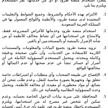
بمجرد استخدام منصة طرود أو أي من خدماتها، يقر المستخدم
ويلتزم بما يلي:
1.
الالتزام بهذه الأحكام والشروط، وجميع الضوابط والتعليمات
المعتمدة لدى منصة طرود، والأنظمة واللوائح المعمول بها في
المملكة العربية السعودية.
2.
استخدام منصة طرود وخدماتها للأغراض المشروعة فقط،
والامتناع عن استخدامها في أي نشاط مخالف للأنظمة أو من
شأنه الإضرار بالمنصة أو بالمستخدمين أو بالغير.
3.
تزويد منصة طرود بجميع البيانات والمعلومات والمستندات
اللازمة للاستفادة من الخدمات، وأن تكون صحيحة ودقيقة
وكاملة ومحدثة، ويتحمل المستخدم المسؤولية الكاملة عن أي
أضرار أو خسائر تنشأ عن عدم صحتها أو عدم اكتمالها أو
مخالفتها للواقع.
4.
الإفصاح عن طبيعة الشحنات وأي متطلبات أو اشتراطات خاصة
تتعلق بها، وتجهيزها بصورة مناسبة للنقل، وعدم طلب شحن أي
بضائع، أو مواد محظورة، أو مقيدة، أو مخالفة للأنظمة، ويتحمل
وحده المسؤولية النظامية والقضائية عن ذلك.
5.
المحافظة على سرية بيانات الدخول الخاصة بحسابه، وعدم
تمكين أي شخص غير مصرح له من استخدامها، ويلتزم
المستخدم بإخطار منصة طرود فور علمه بأي خرق أمني لحسابه