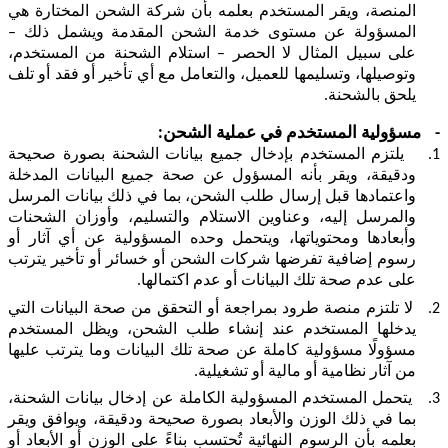
المنصة، ويقر
المستخدم بعلمه بأن شركة الشحن المختارة هي
المسؤولة عن مستوى خدمة الشحن المقدمة ويشمل ذلك –
على سبيل المثال لا الحصر – استلام الشحنة من المستخدم،
وتوصيلها، وتسليمها للعميل، والتعامل مع أي تأخير أو فقد أو تلف
يلحق بالشحنة.
-
مسؤولية المستخدم في عملية الشحن:
1.
يلتزم المستخدم بإدخال جميع بيانات الشحنة بصورة صحيحة
و
ودقيقة،
يقر بأنه المسؤول عن صحة جميع البيانات المدخلة
واعتمادها قبل إرسال طلب الشحن، بما في ذلك بيانات المرسل
والمرسل إليه، وعناوين الاستلام والتسليم، وأوزان الشحنات
ا
وأبعادها ومحتوياتها، ويتحمل وحده
لمسؤولية عن أي آثار أو
رسوم إضافية تفرضها شركات الشحن أو خسائر أو تأخير يترتب
على عدم صحة تلك البيانات أو عدم اكتمالها.
2.
لا تلتزم منصة طرود بمراجعة أو التحقق من صحة البيانات التي
يدخلها المستخدم عند إنشاء طلب الشحن، ويظل المستخدم
مسؤولًا مسؤولية كاملة عن صحة تلك البيانات وما يترتب عليها
من آثار نظامية أو مالية أو تشغيلية.
3.
يتحمل المستخدم المسؤولية الكاملة عن إدخال بيانات الشحنة،
بما في ذلك الوزن والأبعاد بصورة صحيحة ودقيقة، ويوافق ويقر
بعلمه بأن الرسوم النهائية تُحتسب بناءً على الوزن أو الأبعاد أو