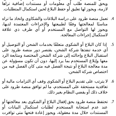
ويحق للمنصة طلب أي معلومات أو مستندات إضافية تراها
لازمة، ويجوز لها تعليق أو حفظ البلاغ لحين استكمال المتطلبات.
4.
تعمل منصة طرود على دراسة البلاغات والشكاوى واتخاذ ما تراه
مناسبًا لمعالجتها وفقًا لطبيعتها والإجراءات المعتمدة لديها،
ويجوز لها التواصل مع المستخدم أو أي طرف ذي علاقة
لاستكمال إجراءات المعالجة.
5.
إذا كان البلاغ أو الشكوى متعلقًا بخدمات الشحن أو التوصيل أو
أي خدمة تنفذها شركة الشحن، يقتصر دور منصة طرود على
استقبال البلاغ وإحالته إلى شركة الشحن المختصة ومتابعة الرد
معها وإبلاغ المستخدم بما يرد إليها، دون أن تكون مسؤولة عن
مدة معالجة البلاغ أو نتيجة الفصل فيه متى كان الفصل فيه من
اختصاص شركة الشحن.
6.
لا يترتب على تقديم البلاغ أو الشكوى وقف أي التزامات مالية أو
تعاقدية مستحقة على المستخدم، ما لم توافق منصة طرود على
خلاف ذلك أو يقضي النظام بغير ذلك.
7.
تحتفظ منصة طرود بحق إقفال البلاغ أو الشكوى بعد معالجتها أو
عند عدم استجابة المستخدم لطلبات استكمال البيانات أو
المستندات خلال مدة معقولة، ويجوز إعادة فتحها متى توافرت