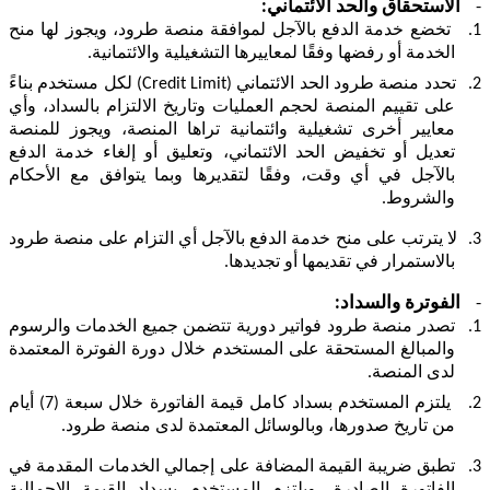
-
الاستحقاق والحد الائتماني:
1.
تخضع خدمة الدفع بالآجل لموافقة منصة طرود، ويجوز لها منح
الخدمة أو رفضها وفقًا لمعاييرها التشغيلية والائتمانية.
2.
تحدد منصة طرود الحد الائتماني (
Credit Limit
) لكل مستخدم بناءً
على تقييم المنصة لحجم العمليات وتاريخ الالتزام بالسداد، وأي
معايير أخرى تشغيلية وائتمانية تراها المنصة، ويجوز للمنصة
تعديل أو تخفيض الحد الائتماني، وتعليق أو إلغاء خدمة الدفع
بالآجل في أي وقت، وفقًا لتقديرها وبما يتوافق مع الأحكام
والشروط.
3.
لا يترتب على منح خدمة الدفع بالآجل أي التزام على منصة طرود
بالاستمرار في تقديمها أو تجديدها.
-
الفوترة والسداد:
1.
تصدر منصة طرود فواتير دورية تتضمن جميع الخدمات والرسوم
والمبالغ المستحقة على المستخدم خلال دورة الفوترة المعتمدة
لدى المنصة.
2.
يلتزم المستخدم بسداد كامل قيمة الفاتورة خلال سبعة (7) أيام
من تاريخ صدورها، وبالوسائل المعتمدة لدى منصة طرود.
3.
تطبق ضريبة القيمة المضافة على إجمالي الخدمات المقدمة في
الفاتورة الصادرة، ويلتزم المستخدم بسداد القيمة الإجمالية